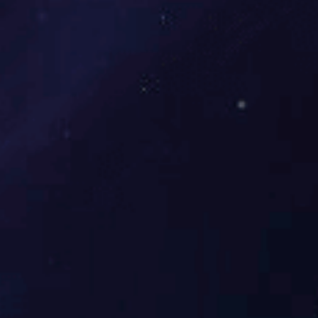
COMPANY PROFILE
专注振动筛分、给料输送、混料行业
开云·官方端网页版登录入口-开云（中国） 是一家研发、生
产、销售和服务集成为一体的创新型企业，公司专注于振动筛
分、给料输送、混料行业多年，拥有丰富的一线生产技术。是新
乡市有能力承建从破碎到输送筛分整条生产的公司之一。 公
司主营轻重型直线振动筛、圆振筛、强力筛、概率筛、摇摆筛，
VIEW MOER
等各种系列的筛机以及各种规格型号的配套产品如振动给料机、
斗式提升机、垂直振动给料机、带式给料机、螺旋提升机、构成
完整的破碎、输送、筛分系统生产链，并已广泛应用于煤炭、冶
生产设备
金、矿山、制药、食品、化工、建材、电力、环保等众多领
PRODUCTION EQUIPMENT
域。 故道金机械视质量为生命，奉顾客为上帝，并一贯遵循
对每一道工序负责、对每一台产品负责、对每一位用户负责的质