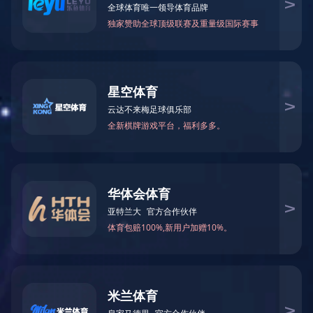
网页版登录入口
生产设备
新闻资讯
开云·官方端网页
版登录入口-开云
产品中心
（中国）
PRODUCT CENTER
开云·官方端网页版登录入口-开云（中国）
GTS型滚筒筛
XZS型双质体振动筛