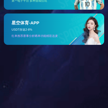
成功案例
公司简介